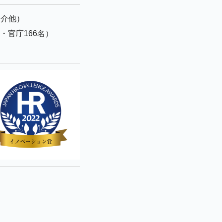
紹介他）
・官庁166名）