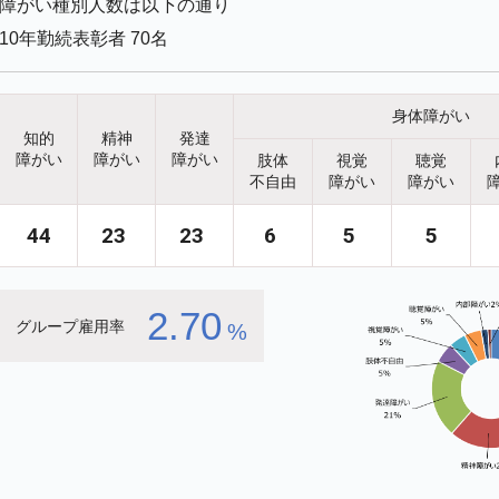
障がい種別人数は以下の通り
10年勤続表彰者 70名
身体障がい
知的
精神
発達
障がい
障がい
障がい
肢体
視覚
聴覚
不自由
障がい
障がい
44
23
23
6
5
5
2.70
グループ雇用率
%