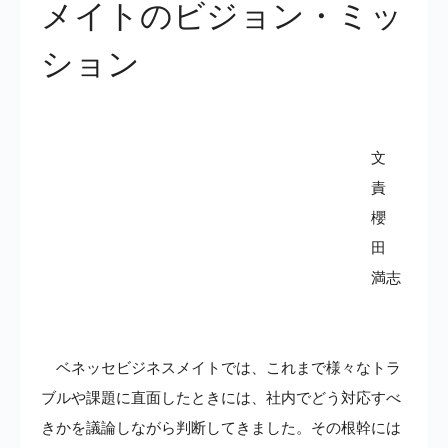
メイトのビジョン・ミッ
TAMATEBAKO
お問い合わせ
ション
文
責
櫻
田
満志
ベネッセビジネスメイトでは、これまで様々なトラ
ブルや課題に直面したときには、社内でどう対応すべ
きかを議論しながら判断してきました。その根幹には