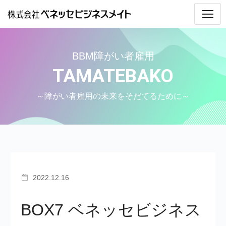
私たちの考え
BBM障がい者雇用
TAMATEBAKO
トピックス
会社情報
～障がい者雇用の未来をそだてるために～
事業・業務内容
採用情報
働く人インタビュー
指導員Web座談会
2022.12.16
サポートのしくみと体制
BOX7 ベネッセビジネス
募集要項