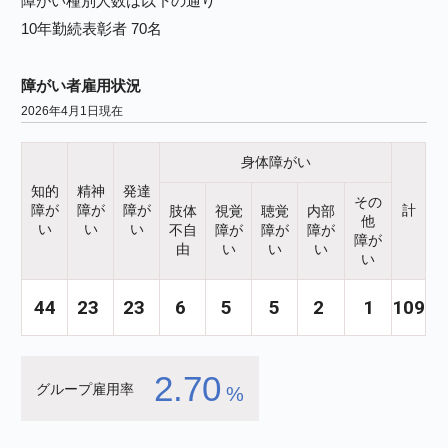
障がい種別人数は以下の通り
10年勤続表彰者 70名
障がい者雇用状況
2026年4月1日現在
身体障がい
知的
精神
発達
その
障が
障が
障が
計
肢体
視覚
聴覚
内部
他
い
い
い
不自
障が
障が
障が
障が
由
い
い
い
い
44
23
23
6
5
5
2
1
109
2.70
グループ雇用率
%