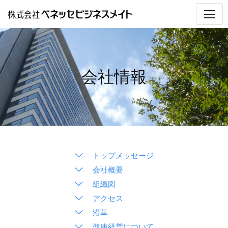
私たちの考え
会社情報
トピックス
会社情報
事業・業務内容
採用情報
働く人インタビュー
トップメッセージ
会社概要
指導員Web座談会
組織図
サポートのしくみと体制
アクセス
沿革
募集要項
健康経営について