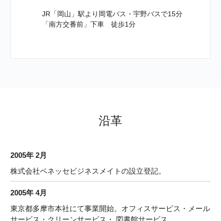
線「小田急多摩センター」駅下車 徒歩5分
JR「岡山」駅より岡電バス・宇野バスで15分
多摩モノレール「多摩センター」駅下車 徒歩6分
「南方交番前」下車 徒歩1分
※多摩センター駅からパルテノン多摩に向かって
およそ300m上り坂です。
住所
住所
住所
〒700-0034
〒701-4271
〒206-0811
岡山県岡山市北区高柳東町10-1
岡山県瀬戸内市長船町長船660
東京都稲城市押立1033-1
沿革
地図をみる
地図をみる
地図をみる
2005年 2月
交通
交通
JR「岡山」駅下車、岡山駅西口より専用シャトル
JR南武線「矢野口」駅 徒歩約12分
株式会社ベネッセビジネスメイトの設立登記。
バスまたはタクシーにて10分
2005年 4月
東京都多摩市本社にて事業開始。オフィスサービス・メール
サービス・クリーンサービス・ 図書館サービス。