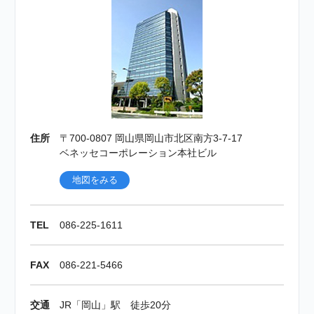
住所
住所
〒206-0033
〒700-0807
東京都多摩市落合1-34
岡山県岡山市北区南方3-7-17
ベネッセコーポレーション東京ビル
ベネッセコーポレーション本社ビル
地図をみる
地図をみる
TEL
TEL
042-355-3536
086-225-1611
FAX
FAX
042-355-3537
086-221-5466
交通
交通
京王相模原線「京王多摩センター」、小田急多摩
JR「岡山」駅 徒歩20分